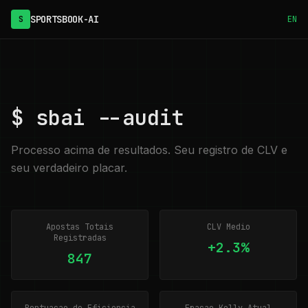
SPORTSBOOK-AI
S
EN
$ sbai --audit
Processo acima de resultados. Seu registro de CLV e
seu verdadeiro placar.
Apostas Totais
CLV Medio
Registradas
+2.3%
847