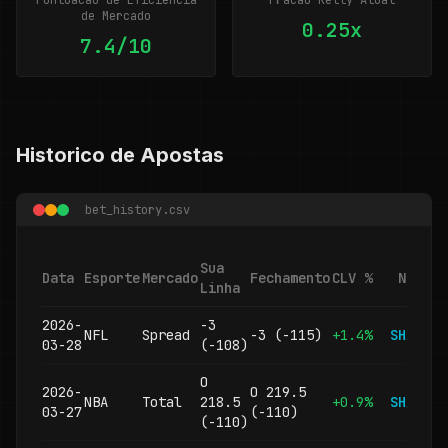
Pontuacao de Eficiencia
Fracao Kelly Atual
de Mercado
0.25x
7.4/10
Historico de Apostas
bet_history.csv
Sua
Data
Esporte
Mercado
Fechamento
CLV %
Nota
Linha
2026-
-3
NFL
Spread
-3 (-115)
+1.4%
SHARP
03-28
(-108)
O
2026-
O 219.5
NBA
Total
218.5
+0.9%
SHARP
03-27
(-110)
(-110)