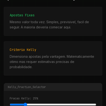
Apostas Fixas
Mesmo valor toda vez. Simples, previsivel, facil de
seguir. A maioria deveria comecar aqui.
Criterio Kelly
Dimensiona apostas pela vantagem. Matematicamente
otimo mas requer estimativas precisas de
probabilidade.
Kelly_Fraction_Selector
Fracao Kelly
:
25
%